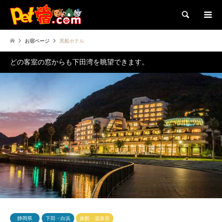
検索
お宿ページ
黒船ホテル
どの客室の窓からも下田湾を眺望できます。
静岡県
下田・白浜
旅館・温泉宿