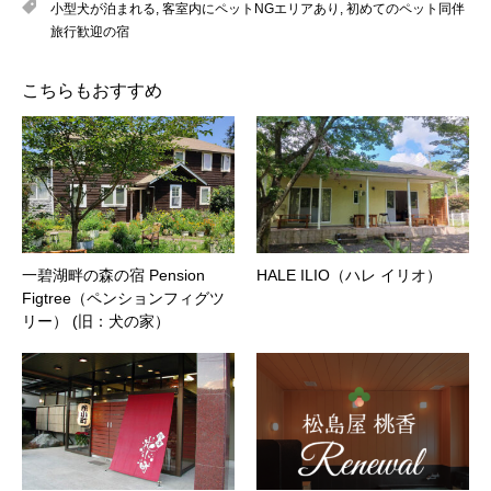
小型犬が泊まれる
,
客室内にペットNGエリアあり
,
初めてのペット同伴
旅行歓迎の宿
こちらもおすすめ
一碧湖畔の森の宿 Pension
HALE ILIO（ハレ イリオ）
Figtree（ペンションフィグツ
リー） (旧：犬の家）