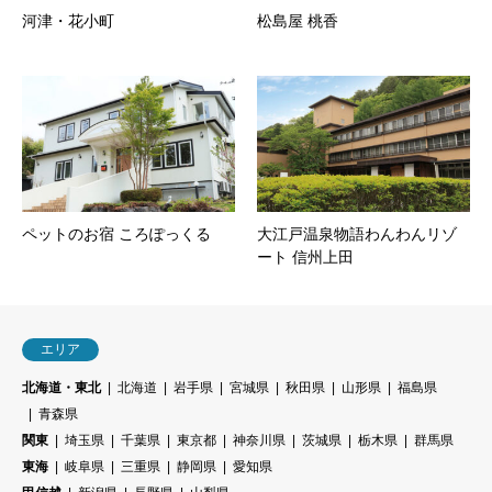
河津・花小町
松島屋 桃香
ペットのお宿 ころぽっくる
大江戸温泉物語わんわんリゾ
ート 信州上田
エリア
北海道・東北
北海道
岩手県
宮城県
秋田県
山形県
福島県
青森県
関東
埼玉県
千葉県
東京都
神奈川県
茨城県
栃木県
群馬県
東海
岐阜県
三重県
静岡県
愛知県