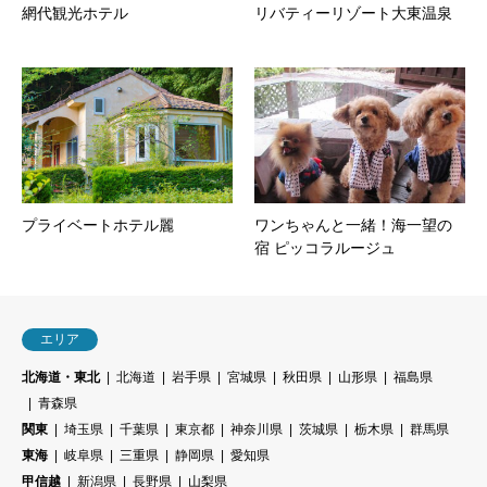
網代観光ホテル
リバティーリゾート大東温泉
プライベートホテル麗
ワンちゃんと一緒！海一望の
宿 ピッコラルージュ
エリア
北海道・東北
北海道
岩手県
宮城県
秋田県
山形県
福島県
青森県
関東
埼玉県
千葉県
東京都
神奈川県
茨城県
栃木県
群馬県
東海
岐阜県
三重県
静岡県
愛知県
甲信越
新潟県
長野県
山梨県