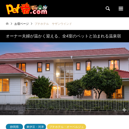
検索
お宿ページ
プチホテル サザンウインド
オーナー夫婦が温かく迎える、全4室のペットと泊まれる温泉宿
静岡県
東伊豆・河津
プチホテル・オーベルジュ