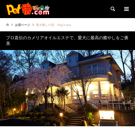
検索
お宿ページ
愛犬癒しの宿 Dog’s day
プロ直伝のカメリアオイルエステで、愛犬に最高の癒やしをご褒
美