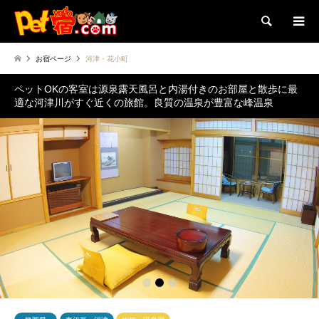
検索
お宿ページ
河津・花小町
ペットOKの客室は源泉露天風呂と内湯付きのお部屋と散歩に最
適な河津川がすぐ近くの旅館。良質の温泉が豊富な峰温泉
1
2
3