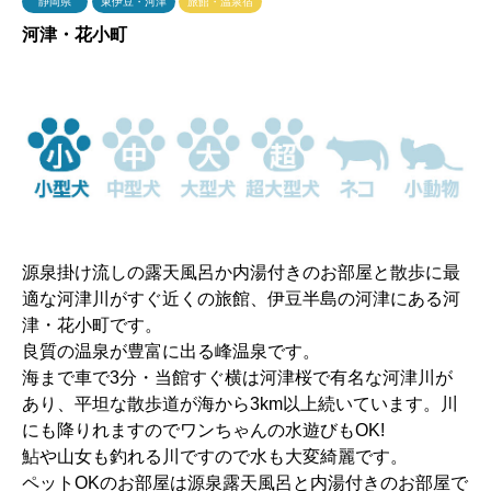
静岡県
東伊豆・河津
旅館・温泉宿
河津・花小町
源泉掛け流しの露天風呂か内湯付きのお部屋と散歩に最
適な河津川がすぐ近くの旅館、伊豆半島の河津にある河
津・花小町です。
良質の温泉が豊富に出る峰温泉です。
海まで車で3分・当館すぐ横は河津桜で有名な河津川が
あり、平坦な散歩道が海から3km以上続いています。川
にも降りれますのでワンちゃんの水遊びもOK!
鮎や山女も釣れる川ですので水も大変綺麗です。
ペットOKのお部屋は源泉露天風呂と内湯付きのお部屋で