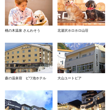
桃の木温泉 さんわそう
北湯沢ホロホロ山荘
森の温泉宿 ビワ池ホテル
大山ユートピア