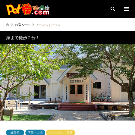
検索
お宿ページ
アーネストハウス
海まで徒歩２分！
静岡県
下田・白浜
ペンション・民宿