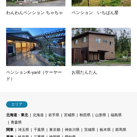
わんわんペンション ちゃちゃ
ペンション いちばん星
ペンションK-yard（ケーヤー
お宿たんたん
ド）
エリア
北海道・東北
北海道
岩手県
宮城県
秋田県
山形県
福島県
青森県
関東
埼玉県
千葉県
東京都
神奈川県
茨城県
栃木県
群馬県
東海
岐阜県
三重県
静岡県
愛知県