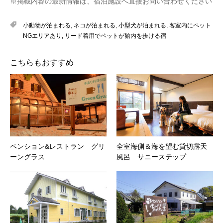
※掲載内容の最新情報は、宿泊施設へ直接お問い合わせください
小動物が泊まれる
,
ネコが泊まれる
,
小型犬が泊まれる
,
客室内にペット
NGエリアあり
,
リード着用でペットが館内を歩ける宿
こちらもおすすめ
ペンション&レストラン グリ
全室海側＆海を望む貸切露天
ーングラス
風呂 サニーステップ