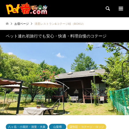
検索
お宿ページ
清里レストラン&コテージ睦（BOKU）
ペット連れ初旅行でも安心・快適・料理自慢のコテージ
八ヶ岳・小淵沢・清里・大泉
山梨県
貸別荘・コテージ・ロッジ