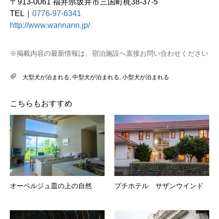
〒913-0061 福井県坂井市三国町梶38-37-5
TEL｜
0776-97-6341
http://www.wannann.jp/
※掲載内容の最新情報は、宿泊施設へ直接お問い合わせください
大型犬が泊まれる
,
中型犬が泊まれる
,
小型犬が泊まれる
こちらもおすすめ
オーベルジュ皿の上の自然
プチホテル サザンウインド