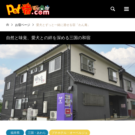
検索
お宿ページ
愛犬とずっと一緒に過せる宿「わん庵」
自然と味覚、愛犬との絆を深める三国の和宿
福井県
三国・あわら
プチホテル・オーベルジュ