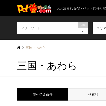
犬と泊まれる宿・ペット同伴可
and
エリ
or
三国・あわら
三国・あわら
並べ替え条件
検索順