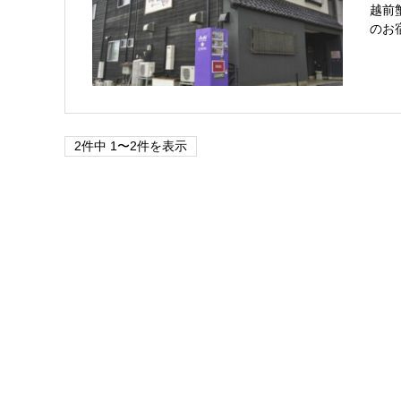
越前
のお
2件中 1〜2件を表示