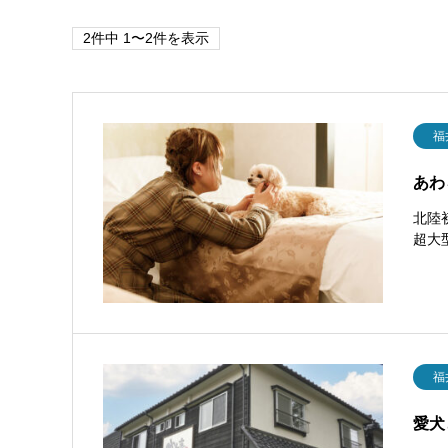
2件中 1〜2件を表示
福
あわ
北陸
超大
福
愛犬