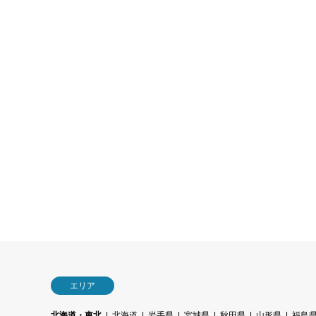
エリア
北海道・東北
北海道
岩手県
宮城県
秋田県
山形県
福島