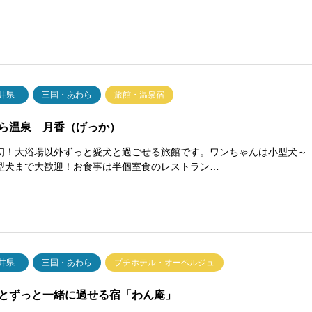
井県
三国・あわら
旅館・温泉宿
ら温泉 月香（げっか）
初！大浴場以外ずっと愛犬と過ごせる旅館です。ワンちゃんは小型犬～
型犬まで大歓迎！お食事は半個室食のレストラン…
井県
三国・あわら
プチホテル・オーベルジュ
とずっと一緒に過せる宿「わん庵」