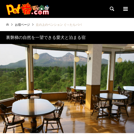
検索
お宿ページ
丘の上のペンション ぐ～たらパパ
裏磐梯の自然を一望できる愛犬と泊まる宿