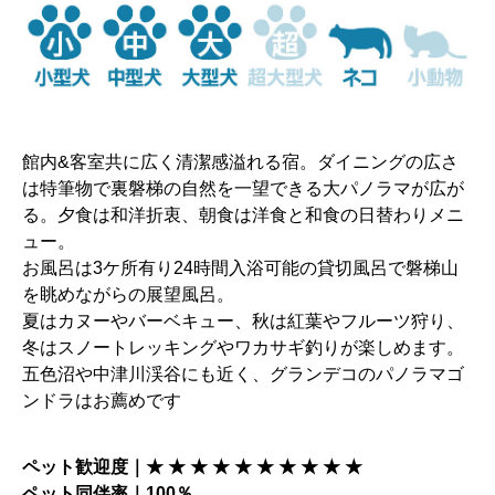
館内&客室共に広く清潔感溢れる宿。ダイニングの広さ
は特筆物で裏磐梯の自然を一望できる大パノラマが広が
る。夕食は和洋折衷、朝食は洋食と和食の日替わりメニ
ュー。
お風呂は3ケ所有り24時間入浴可能の貸切風呂で磐梯山
を眺めながらの展望風呂。
夏はカヌーやバーベキュー、秋は紅葉やフルーツ狩り、
冬はスノートレッキングやワカサギ釣りが楽しめます。
五色沼や中津川渓谷にも近く、グランデコのパノラマゴ
ンドラはお薦めです
ペット歓迎度｜★ ★ ★ ★ ★ ★ ★ ★ ★ ★
ペット同伴率｜100％