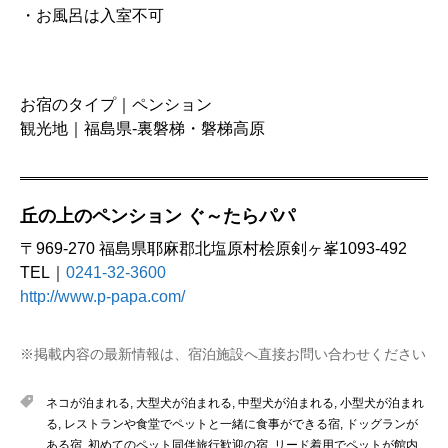
・お風呂は入室不可
お宿のタイプ｜ペンション
観光地｜福島県-裏磐梯・磐梯高原
丘の上のペンション ぐ～たらパパ
〒969-270 福島県耶麻郡北塩原村桧原剣ヶ峯1093-492
TEL｜
0241-32-3600
http://www.p-papa.com/
※掲載内容の最新情報は、宿泊施設へ直接お問い合わせください
ネコが泊まれる
,
大型犬が泊まれる
,
中型犬が泊まれる
,
小型犬が泊まれ
る
,
レストランや食堂でペットと一緒に食事ができる宿
,
ドッグランが
ある宿
,
初めてのペット同伴旅行歓迎の宿
,
リード着用でペットが館内