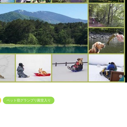
1
2
3
ペット宿グランプリ殿堂入り