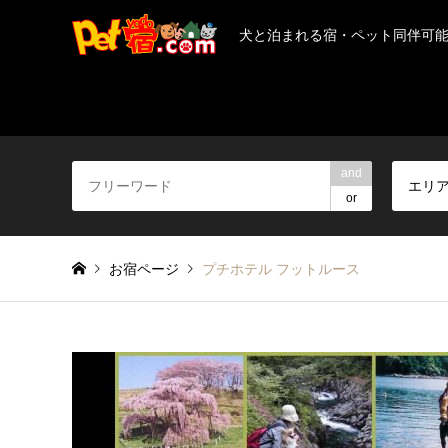
犬と泊まれる宿・ペット同伴可
and
エリ
or
お宿ページ
プチホテル フットルース