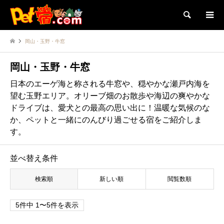
検索
岡山・玉野・牛窓
岡山・玉野・牛窓
日本のエーゲ海と称される牛窓や、穏やかな瀬戸内海を
望む玉野エリア。オリーブ畑のお散歩や海辺の爽やかな
ドライブは、愛犬との最高の思い出に！温暖な気候のな
か、ペットと一緒にのんびり過ごせる宿をご紹介しま
す。
並べ替え条件
検索順
新しい順
閲覧数順
5件中 1〜5件を表示