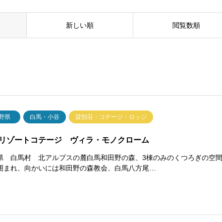
新しい順
閲覧数順
野県
白馬・小谷
貸別荘・コテージ・ロッジ
リゾートコテージ ヴィラ・モノクローム
県 白馬村 北アルプスの麓白馬和田野の森、3棟のみのくつろぎの空
囲まれ、向かいには和田野の森教会、白馬八方尾…