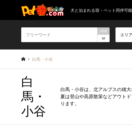
犬と泊まれる宿・ペット同伴可
and
エリ
or
白馬・小谷
白
白馬・小谷は、北アルプスの雄大
馬・
夏は登山や高原散策などアウトド
ります。
小谷