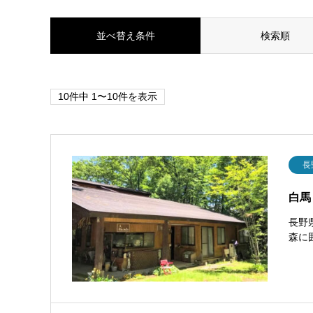
並べ替え条件
検索順
10件中 1〜10件を表示
長
白馬
長野
森に