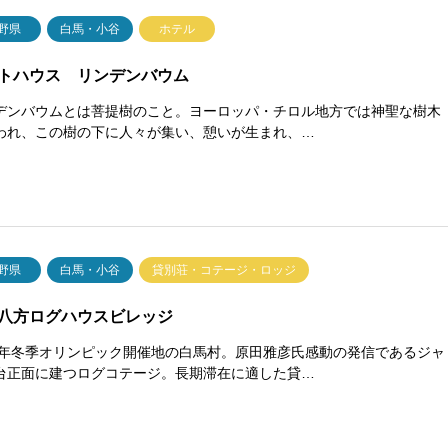
野県
白馬・小谷
ホテル
トハウス リンデンバウム
デンバウムとは菩提樹のこと。ヨーロッパ・チロル地方では神聖な樹木
われ、この樹の下に人々が集い、憩いが生まれ、…
野県
白馬・小谷
貸別荘・コテージ・ロッジ
八方ログハウスビレッジ
98年冬季オリンピック開催地の白馬村。原田雅彦氏感動の発信であるジャ
台正面に建つログコテージ。長期滞在に適した貸…