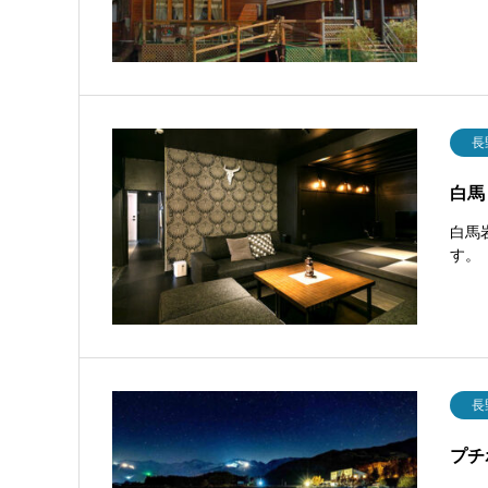
長
白馬
白馬
す。
長
プチ