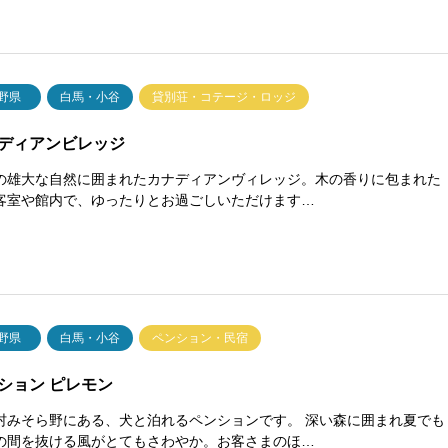
野県
白馬・小谷
貸別荘・コテージ・ロッジ
ディアンビレッジ
の雄大な自然に囲まれたカナディアンヴィレッジ。木の香りに包まれた
客室や館内で、ゆったりとお過ごしいただけます…
野県
白馬・小谷
ペンション・民宿
ション ピレモン
村みそら野にある、犬と泊れるペンションです。 深い森に囲まれ夏でも
の間を抜ける風がとてもさわやか。お客さまのほ…