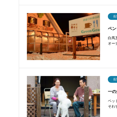
長
ペン
白馬
オー
長
一の
ペッ
そわ