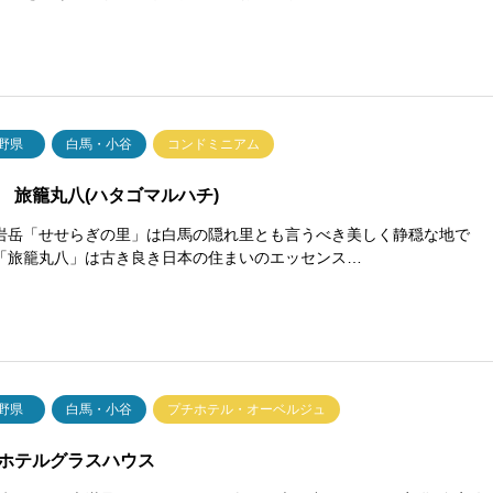
野県
白馬・小谷
コンドミニアム
 旅籠丸八(ハタゴマルハチ)
岩岳「せせらぎの里」は白馬の隠れ里とも言うべき美しく静穏な地で
「旅籠丸八」は古き良き日本の住まいのエッセンス…
野県
白馬・小谷
プチホテル・オーベルジュ
ホテルグラスハウス