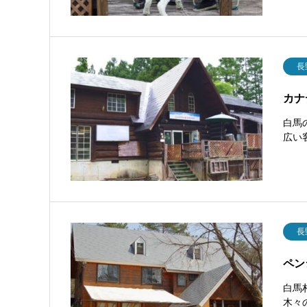
長
カナ
白馬
広い
長
ペン
白馬
木々