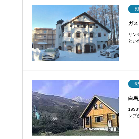
長
ガス
リン
とい
長
白馬
19
ンプ