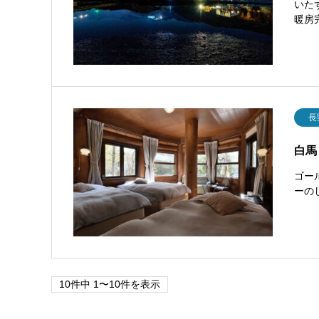
いた
暖房
長
白馬
ゴー
ーの
10件中 1〜10件を表示