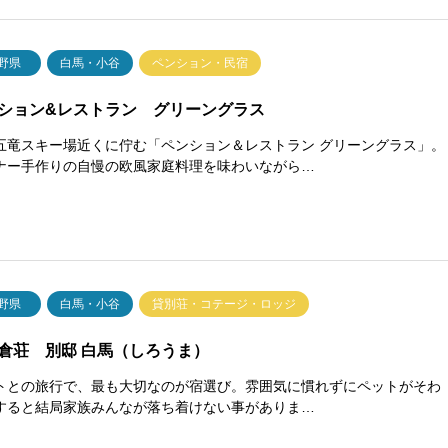
野県
白馬・小谷
ペンション・民宿
ション&レストラン グリーングラス
五竜スキー場近くに佇む「ペンション＆レストラン グリーングラス」。
ナー手作りの自慢の欧風家庭料理を味わいながら…
野県
白馬・小谷
貸別荘・コテージ・ロッジ
倉荘 別邸 白馬（しろうま）
トとの旅行で、最も大切なのが宿選び。雰囲気に慣れずにペットがそわ
すると結局家族みんなが落ち着けない事がありま…