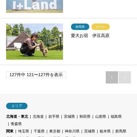
静岡県
ホテル
愛犬お宿 伊豆高原
127件中 121〜127件を表示


エリア
北海道・東北
北海道
岩手県
宮城県
秋田県
山形県
福島県
青森県
関東
埼玉県
千葉県
東京都
神奈川県
茨城県
栃木県
群馬県