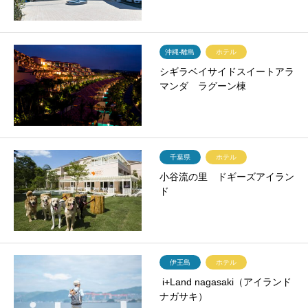
沖縄-離島
ホテル
シギラベイサイドスイートアラ
マンダ ラグーン棟
千葉県
ホテル
小谷流の里 ドギーズアイラン
ド
伊王島
ホテル
i+Land nagasaki（アイランド
ナガサキ）