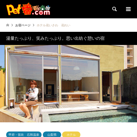
検索
お宿ページ
ホテル花いさわ 花れい
湯量たっぷり、笑みたっぷり。思い出紡ぐ憩いの宿
甲府・笛吹 石和温泉
山梨県
ホテル