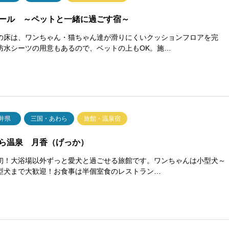
ール ～ペットと一緒に過ごす宿～
の床は、ワンちゃん・猫ちゃん達が滑りにくいクッションフロアを完
防水シーツの用意もあるので、ベットの上もOK。施…
井県
三国・あわら
旅館・温泉宿
ら温泉 月香（げっか）
初！大浴場以外ずっと愛犬と過ごせる旅館です。ワンちゃんは小型犬～
型犬まで大歓迎！お食事は半個室食のレストラン…