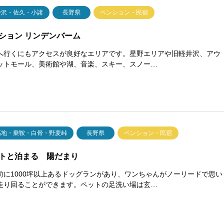
井沢・佐久・小諸
長野県
ペンション・民宿
ション リンデンバーム
へ行くにもアクセスが良好なエリアです。星野エリアや旧軽井沢、アウ
ットモール、美術館や湖、音楽、スキー、スノー…
高地・乗鞍・白骨・野麦峠
長野県
ペンション・民宿
トと泊まる 陽だまり
前に1000坪以上あるドッグランがあり、ワンちゃんがノーリードで思い
走り回ることができます。ペットの足洗い場は玄…