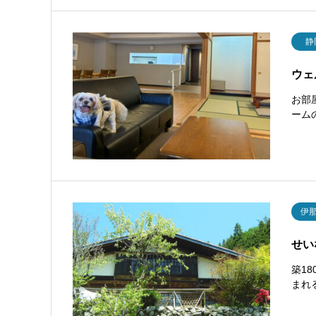
静
ウェ
お部
ーム
伊
せい
築1
まれ