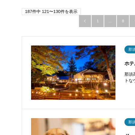
187件中 121〜130件を表示
1
…
8

那
ホテ
那須
トな
那