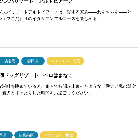
グスパリゾート アルトピアーノ
グスパリゾートアルトピアーノは、愛する家族——わんちゃん——と一
シェフこだわりのイタリアンフルコースを楽しめる、…
松・浜名湖
静岡県
ペンション・民宿
湖ドッグリゾート ペロはまなこ
な湖畔を眺めていると、まるで時間が止まったような「愛犬と私の憩空
。愛犬とまったりした時間をお過ごしください。…
岡県
伊豆高原
ペンション・民宿