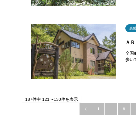
裏
ＡＲ
全国
歩い
187件中 121〜130件を表示
1
…
8
