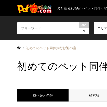
犬と泊まれる宿・ペット同伴可
and
エリ
or
初めてのペット同伴旅行歓迎の宿
初めてのペット同
並べ替え条件
検索順