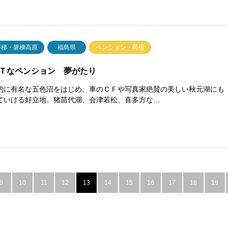
磐梯・磐梯高原
福島県
ペンション・民宿
Ｔなペンション 夢がたり
的に有名な五色沼をはじめ、車のＣＦや写真家絶賛の美しい秋元湖にも
ていける好立地。猪苗代湖、会津若松、喜多方な…
9
10
11
12
13
14
15
16
17
18
19