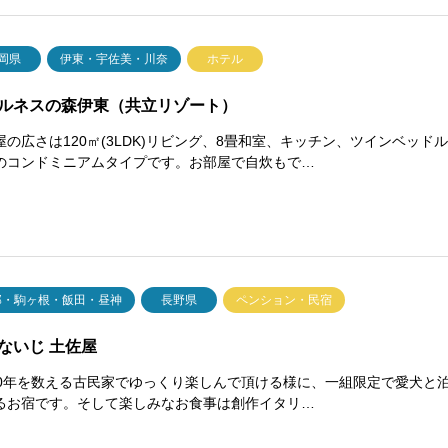
岡県
伊東・宇佐美・川奈
ホテル
ルネスの森伊東（共立リゾート）
屋の広さは120㎡(3LDK)リビング、8畳和室、キッチン、ツインベッド
のコンドミニアムタイプです。お部屋で自炊もで…
那・駒ヶ根・飯田・昼神
長野県
ペンション・民宿
ないじ 土佐屋
80年を数える古民家でゆっくり楽しんで頂ける様に、一組限定で愛犬と
るお宿です。そして楽しみなお食事は創作イタリ…