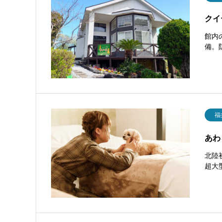
クイ
館内
備。
福
あわ
北陸
超大