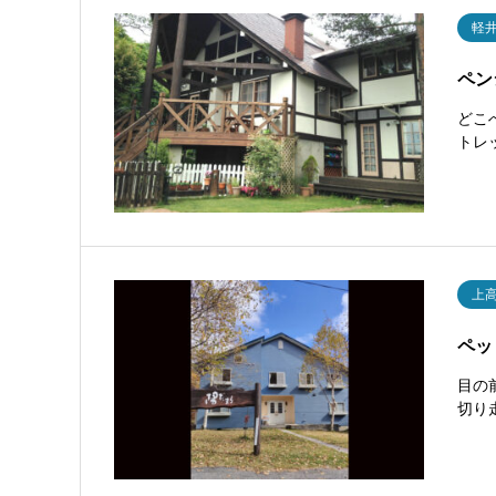
軽
ペン
どこ
トレ
上
ペッ
目の
切り