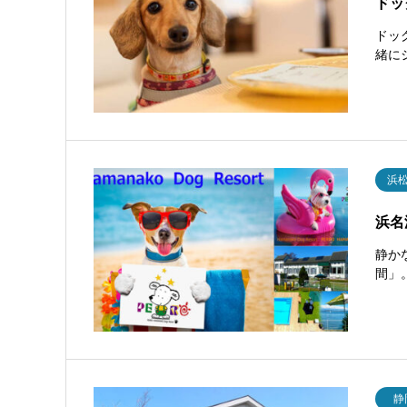
ドッ
ドッ
緒に
浜
浜名
静か
間」
静