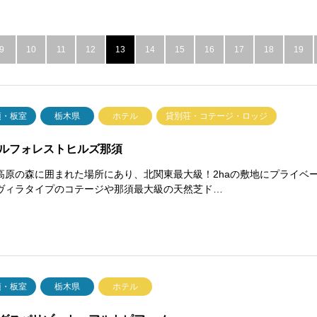
9
10
11
12
13
14
15
16
17
18
19
須・板室
栃木県
ホテル
貸別荘・コテージ・ロッジ
ルフォレストヒルズ那須
高原の森に囲まれた場所にあり、北関東最大級！2haの敷地にプライベ
ヴィラタイプのコテージや那須最大級の天然芝ド…
須・板室
栃木県
ホテル