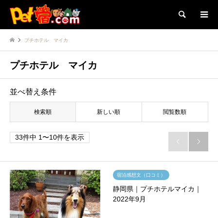
検索
プチホテル マイカ
プチホテル マイカ
並べ替え条件
検索順
新しい順
閲覧数順
33件中 1〜10件を表示


宿泊感想文（口コミ）
静岡県｜プチホテルマイカ｜
2022年9月