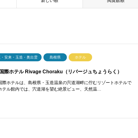
新しい順
閲覧数順
江・安来・玉造・奥出雲
島根県
ホテル
国際ホテル Rivage Choraku（リバージュちょうらく）
国際ホテルは、島根県・玉造温泉の宍道湖畔に佇むリゾートホテルで
ホテル館内では、宍道湖を望む絶景ビュー、天然温…