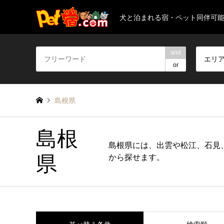
犬と泊まれる宿・ペット同伴可
and
エリ
or
島根県
島根
島根県には、出雲や松江、石見
県
から探せます。