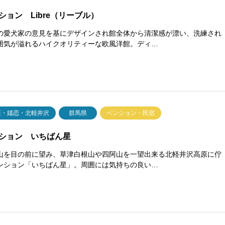
ション Libre（リーブル）
の愛犬家の意見を基にデザインされ館全体から清潔感が漂い、洗練され
囲気が溢れるハイクオリティーな欧風洋館。ディ…
座・嬬恋・北軽井沢
群馬県
ペンション・民宿
ション いちばん星
山を目の前に望み、草津白根山や四阿山を一望出来る北軽井沢高原に佇
ンション「いちばん星」。周囲には気持ちの良い…