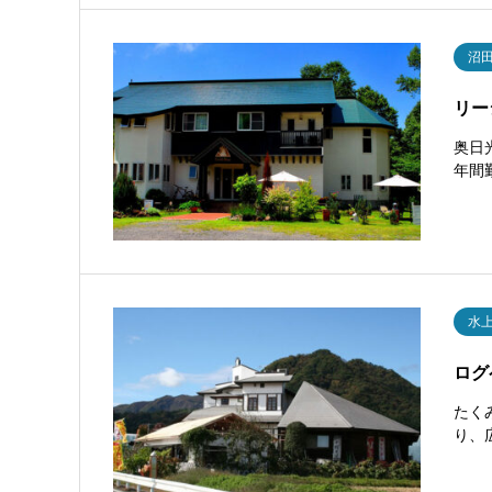
沼
リー
奥日
年間
水
ログ
たく
り、