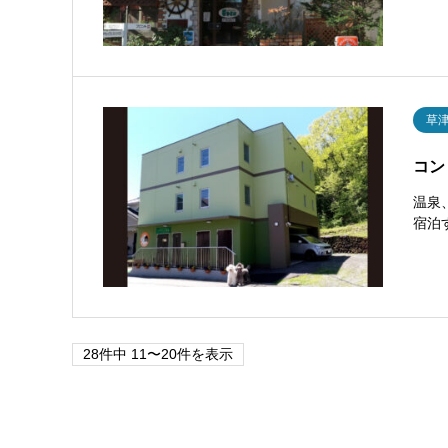
草
コン
温泉
宿泊
28件中 11〜20件を表示