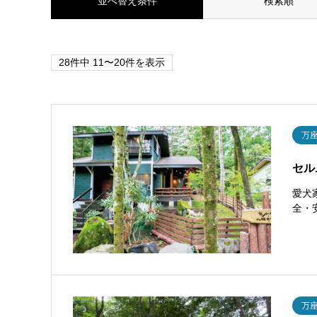
並べ替え条件
検索順
28件中 11〜20件を表示
万
セル
愛犬
全・
万