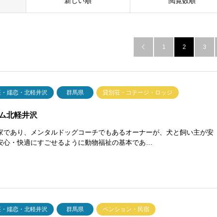
新しい順
閲覧数順
1
2
3

座・嬬恋・北軽井沢
群馬県
貸別荘・コテージ・ロッジ
ム北軽井沢
家であり、メンタルドッグコーチでもあるオーナーが、犬と飼い主が安
安心・快適にすごせるように動物福祉の基本であ…
座・嬬恋・北軽井沢
群馬県
ペンション・民宿