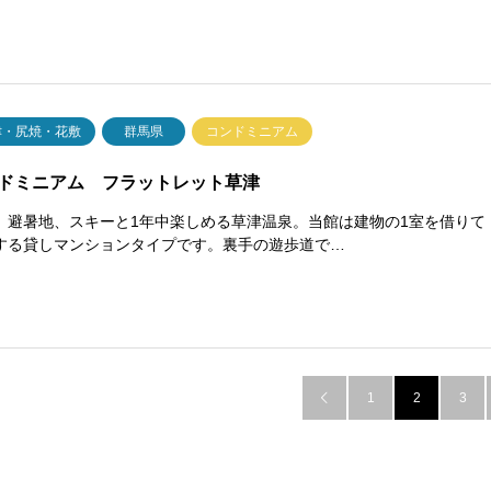
津・尻焼・花敷
群馬県
コンドミニアム
ドミニアム フラットレット草津
、避暑地、スキーと1年中楽しめる草津温泉。当館は建物の1室を借りて
する貸しマンションタイプです。裏手の遊歩道で…
1
2
3
