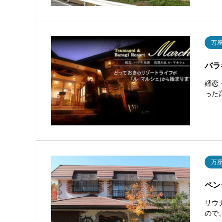
万
バラ
嬬恋
った
万
ペン
サウ
ので