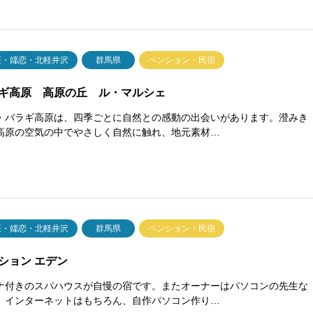
座・嬬恋・北軽井沢
群馬県
ペンション・民宿
ギ高原 高原の丘 ル・マルシェ
・バラギ高原は、四季ごとに自然との感動の出会いがあります。澄みき
高原の空気の中でやさしく自然に触れ、地元素材…
座・嬬恋・北軽井沢
群馬県
ペンション・民宿
ション エデン
ナ付きのスパハウスが自慢の宿です。またオーナーはパソコンの先生な
、インターネットはもちろん、自作パソコン作り…