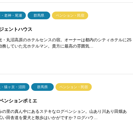
田・老神・尾瀬
群馬県
ペンション・民宿
ジェントハウス
光・丸沼高原のホテルセンスの宿。オーナーは都内のシティホテルに25
勤務していた元ホテルマン。貴方に最高の雰囲気…
上・猿ヶ京・沼田
群馬県
ペンション・民宿
ペンションポミエ
みの里の真ん中にあるステキなログペンション。山あり川あり田畑あ
広い田舎道を愛犬と散歩はいかがですか？ログハウ…