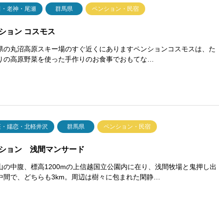
田・老神・尾瀬
群馬県
ペンション・民宿
ション コスモス
県の丸沼高原スキー場のすぐ近くにありますペンションコスモスは、た
りの高原野菜を使った手作りのお食事でおもてな…
座・嬬恋・北軽井沢
群馬県
ペンション・民宿
ション 浅間マンサード
山の中腹、標高1200mの上信越国立公園内に在り、浅間牧場と鬼押し出
中間で、どちらも3km。周辺は樹々に包まれた閑静…