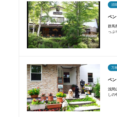
沼
ペン
群馬
っぷ
万
ペン
浅間
しの