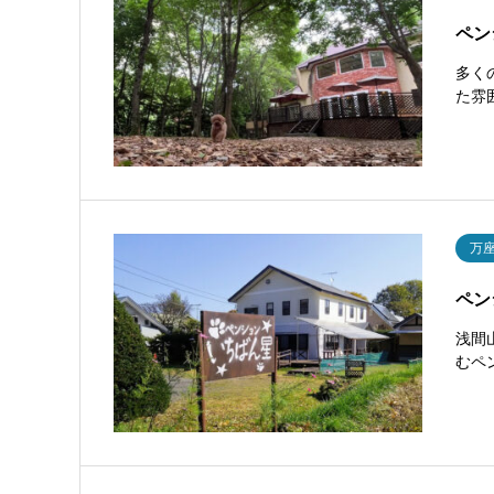
ペン
多く
た雰
万
ペン
浅間
むペ