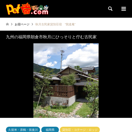
検索
お宿ページ
秋月古民家貸別荘宿 ”我道庵”
九州の福岡県朝倉市秋月にひっそりと佇む古民家
久留米・原鶴・筑後川
福岡県
貸別荘・コテージ・ロッジ