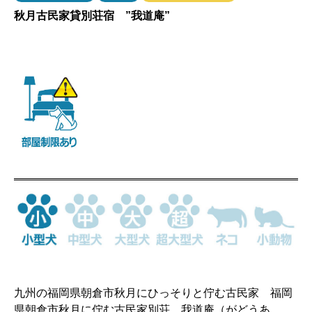
秋月古民家貸別荘宿 ”我道庵”
九州の福岡県朝倉市秋月にひっそりと佇む古民家 福岡
県朝倉市秋月に佇む古民家別荘 我道庵（がどうあ