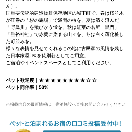
ん）。
国重要伝統的建造物群保存地区の城下町で、春は桜並木
が圧巻の「杉の馬場」で満開の桜を、夏は清く澄んだ
「野鳥川」を飛びかう蛍を、秋は紅葉の名所「黒門」
「垂裕神社」で赤黄に染まる山々を、冬は白く薄化粧し
た町並みを。
様々な表情を見せてくれるこの地に古民家の風情を残し
た日本家屋1棟を貸別荘としてご用意。
ご宿泊やイベントスペースとしてご利用ください。
ペット歓迎度｜★ ★ ★ ★ ★ ★ ★ ★ ☆ ☆
ペット同伴率｜50%
※掲載内容の最新情報は、宿泊施設へ直接お問い合わせください