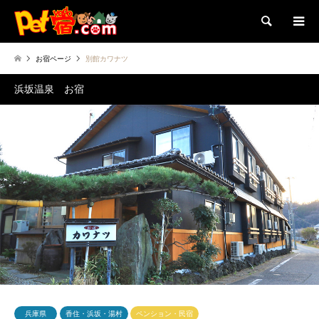
検索
お宿ページ
別館カワナツ
浜坂温泉 お宿
兵庫県
香住・浜坂・湯村
ペンション・民宿