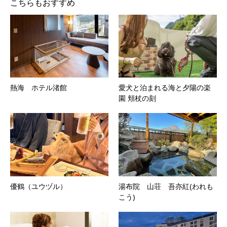
こちらもおすすめ
熱海 ホテル渚館
愛犬と泊まれる海と夕陽の楽
園 頬杖の刻
優鶴（ユウヅル）
湯布院 山荘 吾亦紅(われも
こう)