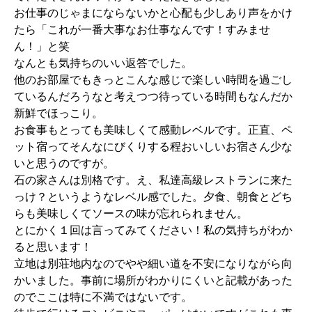
お仕事のじゃまにならないかと心配も少しあり声をかけ
たら「これが一番大事なお仕事なんです！すみませ
ん！」と笑
なんとも気持ちのいい返答でした。
他のお部屋でもきっとこんな感じで楽しい時間を過ごし
ているんだろうなと考えつつ待っている時間もなんだか
新鮮でほっこり。
お食事もとっても美味しくて感動レベルです。正直、ペ
ット宿ってそんなにびくりする程おいしいお宿さん少な
いと思うのですが。
石の家さんは別格です。え、私達高級レストランに来た
っけ？というようなレベル感でした。夕食、朝食とどち
らも美味しくてソースの味が忘れられません。
とにかく１回は言ってみてください！私の気持ちがわか
ると思います！
立地は別荘地内なのでやや細い道を不安になりながら向
かいました。事前に場所がわかりにくいと記載があった
のでここは特に不満ではないです。