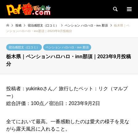
検索
投稿
宿泊感想文（口コミ）
ペンション ハロハロ・inn 那須
栃木県｜ペ
ンションハロハロ・inn那須｜2023年9月投稿分
宿泊感想文（口コミ）
ペンション ハロハロ・inn 那須
栃木県｜ペンションハロハロ・inn那須｜2023年9月投稿
分
投稿者：yukinkoさん／ 旅行したペット：リク（マルプ
ー）
総合評価：100点／宿泊日：2023年9月2日
全てにおいて最高。一番感動したのは愛犬の様子を見な
がら露天風呂に入れること。