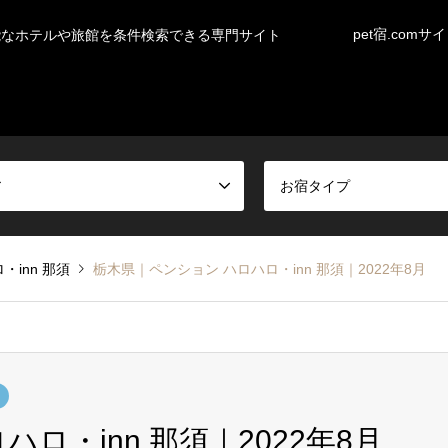
pet宿.comサ
能なホテルや旅館を条件検索できる専門サイト
ア
お宿タイプ
・inn 那須
栃木県｜ペンション ハロハロ・inn 那須｜2022年8月
ロ・inn 那須｜2022年8月