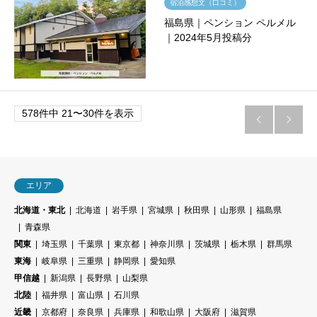
宿泊感想文（口コミ）
福島県｜ペンション ペルメル
｜2024年5月投稿分
578件中 21〜30件を表示


エリア
北海道・東北
北海道
岩手県
宮城県
秋田県
山形県
福島県
青森県
関東
埼玉県
千葉県
東京都
神奈川県
茨城県
栃木県
群馬県
東海
岐阜県
三重県
静岡県
愛知県
甲信越
新潟県
長野県
山梨県
北陸
福井県
富山県
石川県
近畿
京都府
奈良県
兵庫県
和歌山県
大阪府
滋賀県