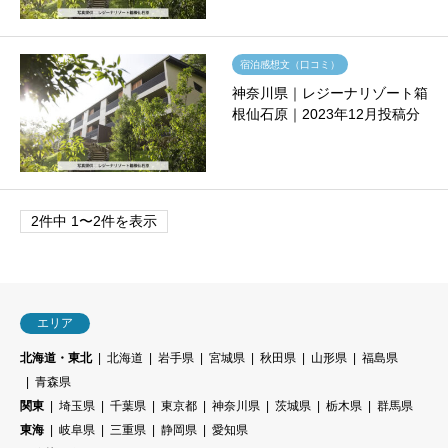
宿泊感想文（口コミ）
神奈川県｜レジーナリゾート箱
根仙石原｜2023年12月投稿分
2件中 1〜2件を表示
エリア
北海道・東北
北海道
岩手県
宮城県
秋田県
山形県
福島県
青森県
関東
埼玉県
千葉県
東京都
神奈川県
茨城県
栃木県
群馬県
東海
岐阜県
三重県
静岡県
愛知県