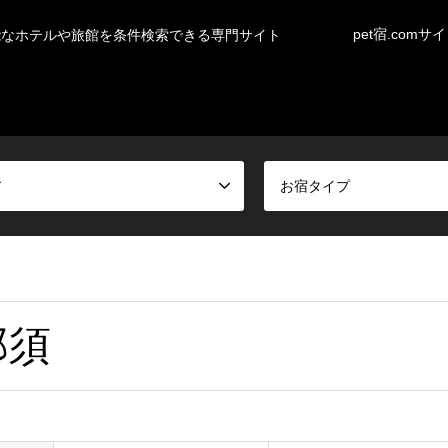
pet宿.comサ
能なホテルや旅館を条件検索できる専門サイト
ア
お宿タイプ
那須