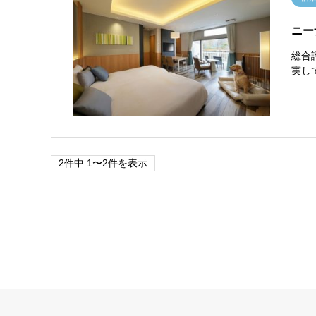
ニー
総合
実し
2件中 1〜2件を表示