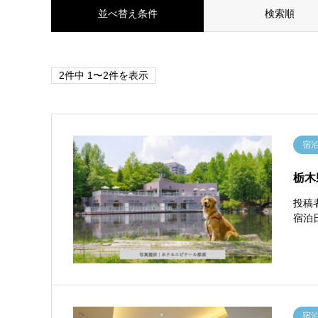
並べ替え条件
検索順
2件中 1〜2件を表示
宿
栃木
投稿
宿泊
宿