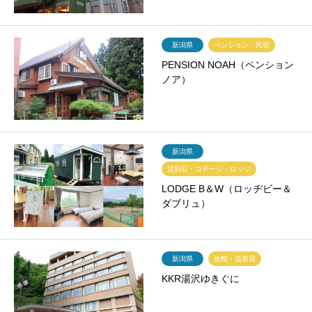
新潟県
ペンション・民宿
PENSION NOAH（ペンション
ノア）
新潟県
貸別荘・コテージ・ロッジ
LODGE B＆W（ロッヂビー＆
ダブリュ）
新潟県
旅館・温泉宿
KKR湯沢ゆきぐに