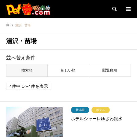
検索
湯沢・苗場
湯沢・苗場
並べ替え条件
検索順
新しい順
閲覧数順
4件中 1〜4件を表示
新潟県
ホテル
ホテルシャーレゆざわ銀水