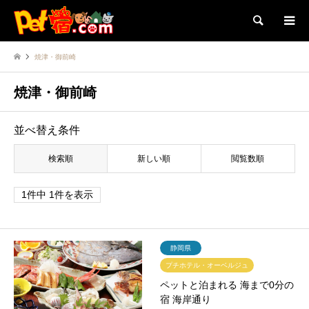
検索
焼津・御前崎
焼津・御前崎
並べ替え条件
検索順
新しい順
閲覧数順
1件中 1件を表示
静岡県
プチホテル・オーベルジュ
ペットと泊まれる 海まで0分の
宿 海岸通り