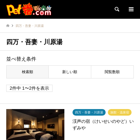
検索
四万・吾妻・川原湯
四万・吾妻・川原湯
並べ替え条件
検索順
新しい順
閲覧数順
2件中 1〜2件を表示
四万・吾妻・川原湯
旅館・温泉宿
渓声の宿（けいせいのやど）い
ずみや