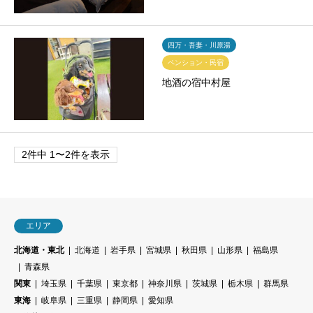
四万・吾妻・川原湯
ペンション・民宿
地酒の宿中村屋
2件中 1〜2件を表示
エリア
北海道・東北
北海道
岩手県
宮城県
秋田県
山形県
福島県
青森県
関東
埼玉県
千葉県
東京都
神奈川県
茨城県
栃木県
群馬県
東海
岐阜県
三重県
静岡県
愛知県