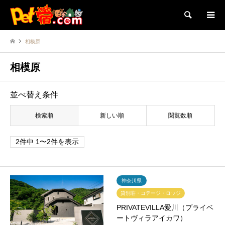
検索
相模原
相模原
並べ替え条件
検索順
新しい順
閲覧数順
2件中 1〜2件を表示
神奈川県
貸別荘・コテージ・ロッジ
PRIVATEVILLA愛川（プライベ
ートヴィラアイカワ）