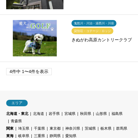
鬼怒川・川治・湯西川・川俣
貸別荘・コテージ・ロッジ
きぬがわ高原カントリークラブ
4件中 1〜4件を表示
エリア
北海道・東北
北海道
岩手県
宮城県
秋田県
山形県
福島県
青森県
関東
埼玉県
千葉県
東京都
神奈川県
茨城県
栃木県
群馬県
東海
岐阜県
三重県
静岡県
愛知県