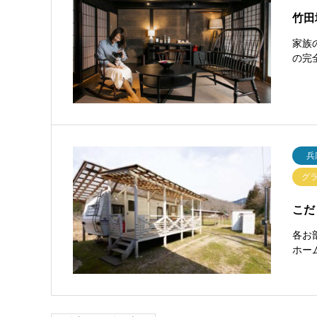
竹田
家族
の完
兵
グ
こだ
各お
ホー