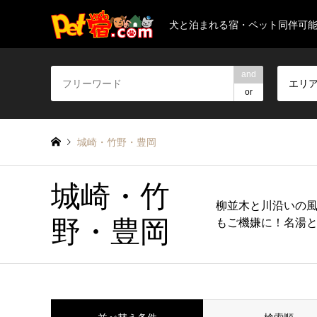
犬と泊まれる宿・ペット同伴可
and
エリ
or
城崎・竹野・豊岡
城崎・竹
柳並木と川沿いの
野・豊岡
もご機嫌に！名湯