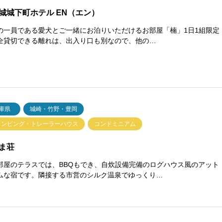
城城下町ホテル EN（エン）
の一員である愛犬とご一緒にお泊りいただけるお部屋「楠」1日1組限定
全貸切できる離れは、出入り口も別なので、他の…
庫県
城崎・竹野・豊岡
ランピング・トレーラーハウス
コンドミニアム
ま荘
部屋のテラスでは、BBQもでき、自炊設備完備のログハウス風のアット
ムな宿です。隣接する市営のシルク温泉でゆっくり…