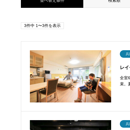
並べ替え条件
検索順
3件中 1〜3件を表示
兵
レイ
全室
束。
兵