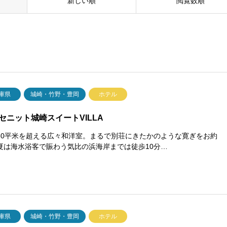
新しい順
閲覧数順
庫県
城崎・竹野・豊岡
ホテル
セニット城崎スイートVILLA
60平米を超える広々和洋室。まるで別荘にきたかのような寛ぎをお約
夏は海水浴客で賑わう気比の浜海岸までは徒歩10分…
庫県
城崎・竹野・豊岡
ホテル