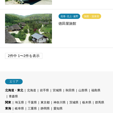
花巻･北上･遠野
旅館・温泉宿
徳田屋旅館
2件中 1〜2件を表示
エリア
北海道・東北
北海道
岩手県
宮城県
秋田県
山形県
福島県
青森県
関東
埼玉県
千葉県
東京都
神奈川県
茨城県
栃木県
群馬県
東海
岐阜県
三重県
静岡県
愛知県