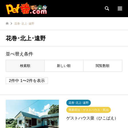
検索
花巻･北上･遠野
花巻･北上･遠野
並べ替え条件
検索順
新しい順
閲覧数順
2件中 1〜2件を表示
花巻･北上･遠野
簡易宿泊・ゲストハウス・民泊
ゲストハウス蘖（ひこばえ）