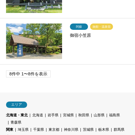
阿蘇
旅館・温泉宿
御宿小笠原
8件中 1〜8件を表示
エリア
北海道・東北
北海道
岩手県
宮城県
秋田県
山形県
福島県
青森県
関東
埼玉県
千葉県
東京都
神奈川県
茨城県
栃木県
群馬県