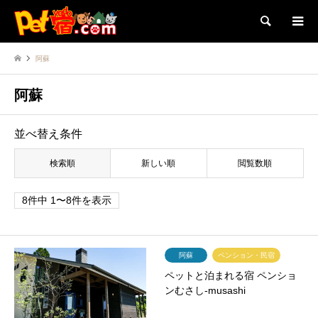
検索
阿蘇
阿蘇
並べ替え条件
検索順
新しい順
閲覧数順
8件中 1〜8件を表示
阿蘇
ペンション・民宿
ペットと泊まれる宿 ペンショ
ンむさし-musashi