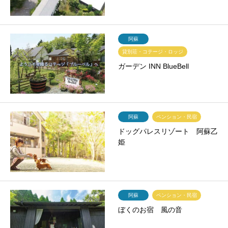
阿蘇
貸別荘・コテージ・ロッジ
ガーデン INN BlueBell
阿蘇
ペンション・民宿
ドッグパレスリゾート 阿蘇乙
姫
阿蘇
ペンション・民宿
ぼくのお宿 風の音