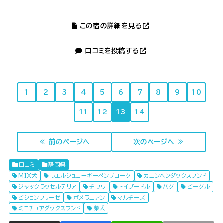
この宿の詳細を見る
口コミを投稿する
1
2
3
4
5
6
7
8
9
10
11
12
13
14
≪ 前のページへ
次のページへ ≫
口コミ
静岡県
MIX犬
ウエルシュコーギーペンブローク
カニンヘンダックスフンド
ジャックラッセルテリア
チワワ
トイプードル
パグ
ビーグル
ビションフリーゼ
ポメラニアン
マルチーズ
ミニチュアダックスフンド
柴犬