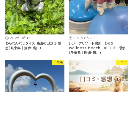
2026.06.17
2026.06.23
わんわんパラダイス 高山の口コミ・感
レジーナリゾート鴨川－Dog
想（岐阜県｜飛騨・高山）
Wellness Beach－の口コミ・感想
（千葉県｜勝浦・鴨川）
千葉県
口コミ
2026.06.17
わんわんパラダイス プレミア 伊豆高原
の口コミ・感想（静岡県｜伊豆高原）