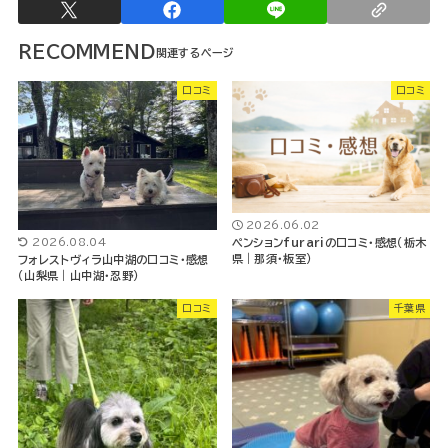
RECOMMEND
口コミ
口コミ
2026.06.02
2026.08.04
ペンションfurariの口コミ・感想（栃木
県｜那須・板室）
フォレストヴィラ山中湖の口コミ・感想
（山梨県｜山中湖・忍野）
口コミ
千葉県