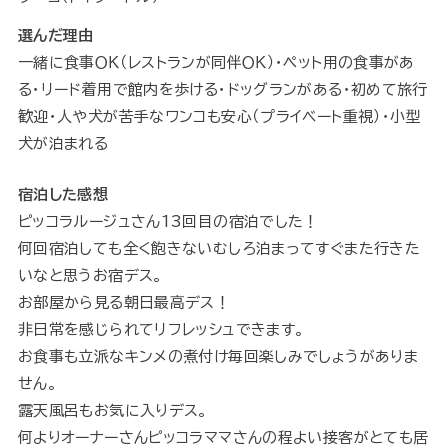
選んだ理由
一緒に食事ＯＫ（レストランが同伴ＯＫ）・ペット用の食事があ
る・リード着用で館内を歩ける・ドッグランがある・初めて旅行
歓迎・人や犬が苦手なワンコも安心（プライベート重視）・小型
犬が泊まれる
宿泊した感想
ピッコラルージュさん13回目の宿泊でした！
何回宿泊しても全く飽きないむしろ泊まってすぐまた行きた
いなと思うお宿デス。
お部屋から見る朝日最高デス！
非日常を感じられてリフレッシュできます。
お食事も立派なキンメの煮付け毎回楽しみでしょうがありま
せん。
露天風呂もお気に入りデス。
何よりオーナーさんピッコラママさんの程よい接客がとても居