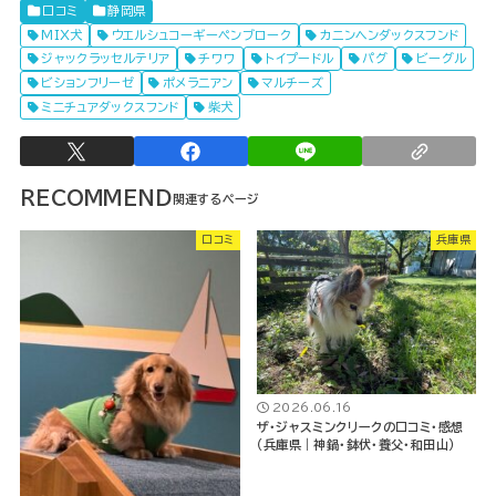
口コミ
静岡県
MIX犬
ウエルシュコーギーペンブローク
カニンヘンダックスフンド
ジャックラッセルテリア
チワワ
トイプードル
パグ
ビーグル
ビションフリーゼ
ポメラニアン
マルチーズ
ミニチュアダックスフンド
柴犬
RECOMMEND
口コミ
兵庫県
2026.06.16
ザ・ジャスミンクリークの口コミ・感想
（兵庫県｜神鍋・鉢伏・養父・和田山）