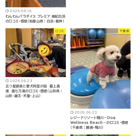
2026.06.16
わんわんパラダイス プレミア 南紀白浜
の口コミ・感想（和歌山県｜白浜・龍神）
口コミ
千葉県
2026.06.23
五つ星源泉と愛犬同室の宿 最上高
湯 善七乃湯の口コミ・感想（山形県｜
山形・蔵王・天童・上山）
2026.06.23
レジーナリゾート鴨川－Dog
Wellness Beach－の口コミ・感想
（千葉県｜勝浦・鴨川）