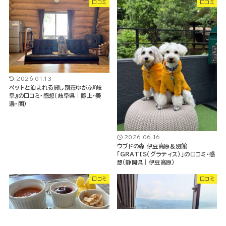
口コミ
口コミ
2026.01.13
ペットと泊まれる貸し別荘ゆがふ『岐
阜』の口コミ・感想（岐阜県｜郡上・美
濃・関）
2026.06.16
ウブドの森 伊豆高原＆別館
「GRATIS（グラティス）」の口コミ・感
想（静岡県｜伊豆高原）
口コミ
口コミ