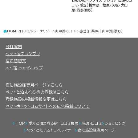
わんわんパラダイス プレミア 塩原の口
コミ・感想（栃木県｜塩原・矢板・大田
原・西那須野）
HOME
口コミ
レジーナリゾート山中湖の口コミ・感想（山梨県｜山中湖・忍野）
会社案内
ペット宿グランプリ
宿泊感想文
pet宿.comショップ
宿泊施設様専用ページはこちら
ペットと泊まれる宿の登録はこちら
登録施設の掲載情報変更はこちら
ペット宿ドットコムサイトへの広告掲載について
TOP
愛犬と泊まれる宿 口コミ投票
感想・口コミ
ショッピング
ペットと泊まるトラベルマナー
宿泊施設様専用ページ