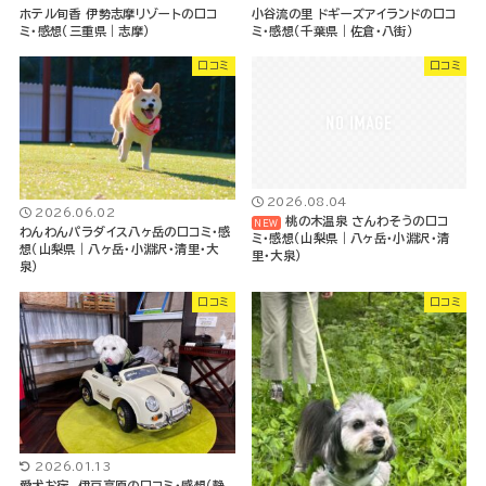
ホテル旬香 伊勢志摩リゾートの口コ
小谷流の里 ドギーズアイランドの口コ
ミ・感想（三重県｜志摩）
ミ・感想（千葉県｜佐倉・八街）
口コミ
口コミ
2026.08.04
2026.06.02
桃の木温泉 さんわそうの口コ
わんわんパラダイス八ヶ岳の口コミ・感
ミ・感想（山梨県｜八ヶ岳・小淵沢・清
想（山梨県｜八ヶ岳・小淵沢・清里・大
里・大泉）
泉）
口コミ
口コミ
2026.01.13
愛犬お宿 伊豆高原の口コミ・感想（静