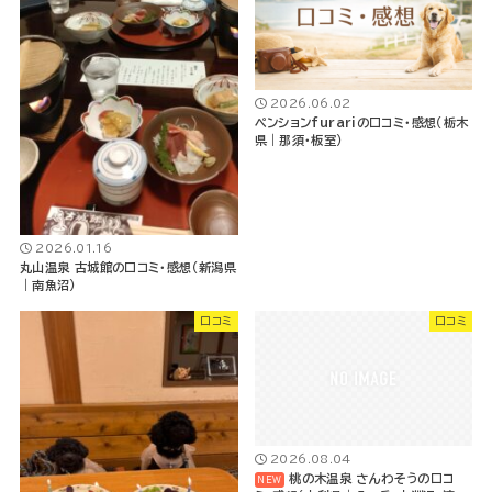
2026.06.02
ペンションfurariの口コミ・感想（栃木
県｜那須・板室）
2026.01.16
丸山温泉 古城館の口コミ・感想（新潟県
｜南魚沼）
口コミ
口コミ
2026.08.04
桃の木温泉 さんわそうの口コ