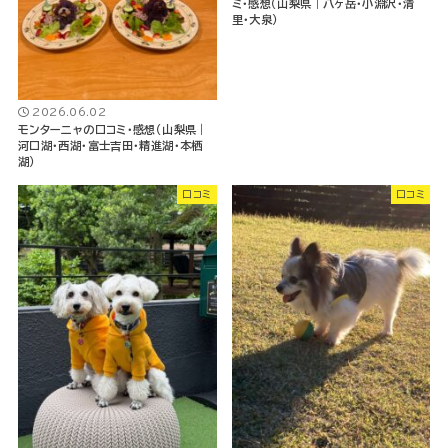
ミ・感想（山梨県｜八ヶ岳・小淵沢・清
里・大泉）
2026.06.02
モンターニャの口コミ・感想（山梨県｜
河口湖・西湖・富士吉田・精進湖・本栖
湖）
口コミ
口コミ