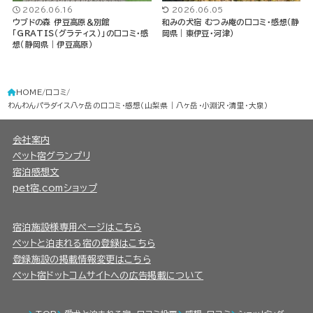
2026.06.16
2026.06.05
ウブドの森 伊豆高原＆別館
和みの犬宿 むつみ庵の口コミ・感想（静
「GRATIS（グラティス）」の口コミ・感
岡県｜東伊豆・河津）
想（静岡県｜伊豆高原）
HOME
口コミ
わんわんパラダイス八ヶ岳の口コミ・感想（山梨県｜八ヶ岳・小淵沢・清里・大泉）
会社案内
ペット宿グランプリ
宿泊感想文
pet宿.comショップ
宿泊施設様専用ページはこちら
ペットと泊まれる宿の登録はこちら
登録施設の掲載情報変更はこちら
ペット宿ドットコムサイトへの広告掲載について