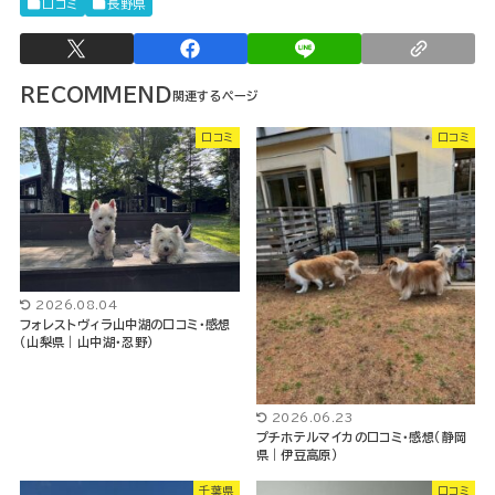
口コミ
長野県
RECOMMEND
口コミ
口コミ
2026.08.04
フォレストヴィラ山中湖の口コミ・感想
（山梨県｜山中湖・忍野）
2026.06.23
プチホテルマイカの口コミ・感想（静岡
県｜伊豆高原）
千葉県
口コミ