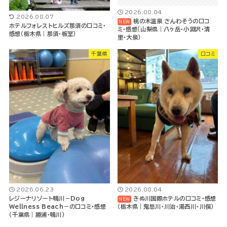
2026.08.04
2026.08.07
桃の木温泉 さんわそうの口コ
ホテルフォレストヒルズ那須の口コミ・
ミ・感想（山梨県｜八ヶ岳・小淵沢・清
感想（栃木県｜那須・板室）
里・大泉）
千葉県
口コミ
2026.06.23
2026.08.04
レジーナリゾート鴨川－Dog
きぬ川国際ホテルの口コミ・感想
Wellness Beach－の口コミ・感想
（栃木県｜鬼怒川・川治・湯西川・川俣）
（千葉県｜勝浦・鴨川）