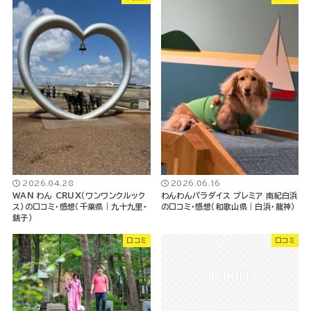
2026.04.28
2026.06.16
WAN わん CRUX（ワンワンクルック
わんわんパラダイス プレミア 南紀白浜
ス）の口コミ・感想（千葉県｜九十九里・
の口コミ・感想（和歌山県｜白浜・龍神）
銚子）
口コミ
口コミ