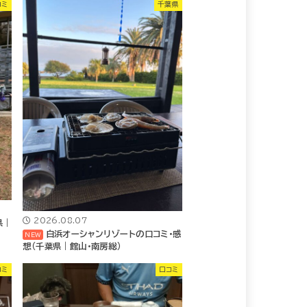
コミ
千葉県
2026.08.07
県｜
白浜オーシャンリゾートの口コミ・感
想（千葉県｜館山・南房総）
コミ
口コミ