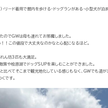
Ｋ）・リード着用で館内を歩ける・ドッグランがある・小型犬が泊
ったのでGWは母も連れてお邪魔しました。
い！！この値段で大丈夫なのかなと心配になるほど。
れん坊3匹も大満足。
散策や桧原湖でドッグSUPを楽しむことができました。
アと比べてそこまで観光地化している感じもなく、GWでも道が
わくです。