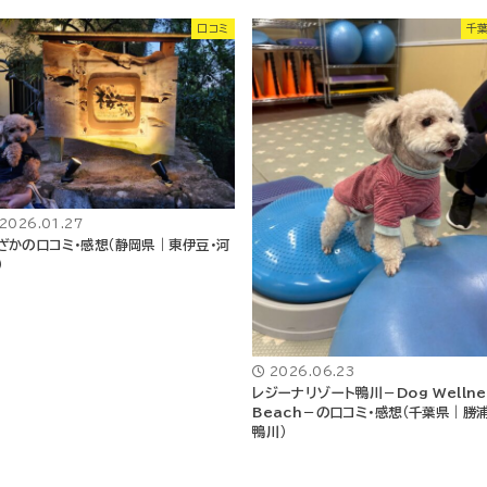
口コミ
千
2026.01.27
ざかの口コミ・感想（静岡県｜東伊豆・河
）
2026.06.23
レジーナリゾート鴨川－Dog Wellne
Beach－の口コミ・感想（千葉県｜勝浦
鴨川）