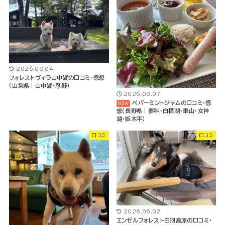
2026.08.04
フォレストヴィラ山中湖の口コミ・感想
（山梨県｜山中湖・忍野）
2026.08.07
ペパーミントジャムの口コミ・感
想（長野県｜蓼科・白樺湖・車山・女神
湖・姫木平）
口コミ
口コミ
2026.06.02
エンゼルフォレスト白河高原の口コミ・