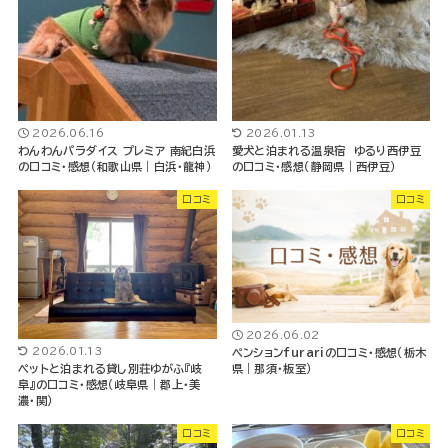
2026.06.16
2026.01.13
わんわんパラダイス プレミア 南紀白浜
愛犬と泊まれる温泉宿 ゆるり西伊豆
の口コミ・感想（和歌山県｜白浜・龍神）
の口コミ・感想（静岡県｜西伊豆）
口コミ
口コミ
2026.06.02
2026.01.13
ペンションfurariの口コミ・感想（栃木
県｜那須・板室）
ペットと泊まれる貸し別荘ゆがふ『岐
阜』の口コミ・感想（岐阜県｜郡上・美
濃・関）
口コミ
口コミ