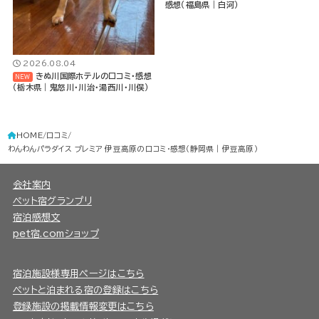
感想（福島県｜白河）
2026.08.04
きぬ川国際ホテルの口コミ・感想
（栃木県｜鬼怒川・川治・湯西川・川俣）
HOME
口コミ
わんわんパラダイス プレミア 伊豆高原の口コミ・感想（静岡県｜伊豆高原）
会社案内
ペット宿グランプリ
宿泊感想文
pet宿.comショップ
宿泊施設様専用ページはこちら
ペットと泊まれる宿の登録はこちら
登録施設の掲載情報変更はこちら