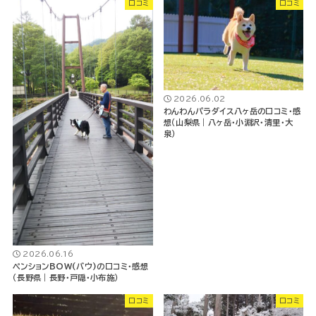
口コミ
口コミ
2026.06.02
わんわんパラダイス八ヶ岳の口コミ・感
想（山梨県｜八ヶ岳・小淵沢・清里・大
泉）
2026.06.16
ペンションBOW(バウ)の口コミ・感想
（長野県｜長野・戸隠・小布施）
口コミ
口コミ