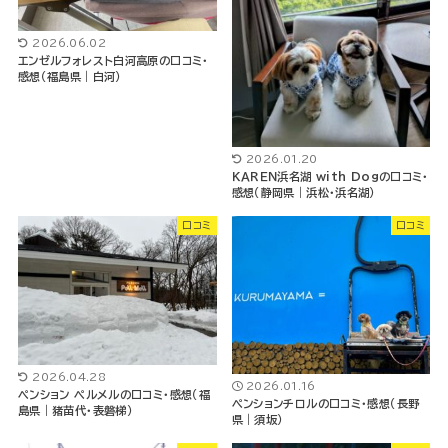
2026.06.02
エンゼルフォレスト白河高原の口コミ・
感想（福島県｜白河）
2026.01.20
ＫＡＲＥＮ浜名湖 with Dogの口コミ・
感想（静岡県｜浜松・浜名湖）
口コミ
口コミ
2026.04.28
2026.01.16
ペンション ペルメルの口コミ・感想（福
ペンションチロルの口コミ・感想（長野
島県｜猪苗代・表磐梯）
県｜須坂）