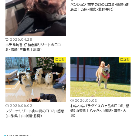
ペンション 南季の灯の口コミ・感想（群
馬県｜万座・嬬恋・北軽井沢）
2026.04.28
ホテル旬香 伊勢志摩リゾートの口コ
ミ・感想（三重県｜志摩）
口コミ
口コミ
2026.06.02
2026.06.02
わんわんパラダイス八ヶ岳の口コミ・感
想（山梨県｜八ヶ岳・小淵沢・清里・大
レジーナリゾート山中湖の口コミ・感想
泉）
（山梨県｜山中湖・忍野）