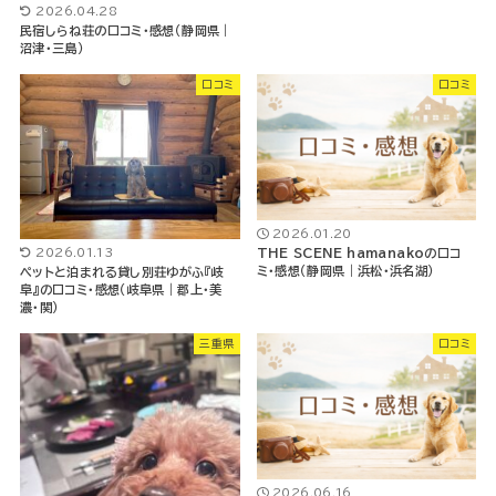
2026.04.28
民宿しらね荘の口コミ・感想（静岡県｜
沼津・三島）
口コミ
口コミ
2026.01.20
2026.01.13
THE SCENE hamanakoの口コ
ミ・感想（静岡県｜浜松・浜名湖）
ペットと泊まれる貸し別荘ゆがふ『岐
阜』の口コミ・感想（岐阜県｜郡上・美
濃・関）
三重県
口コミ
2026.06.16