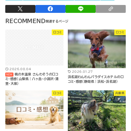
RECOMMEND
口コミ
口コミ
2026.08.04
2026.01.27
桃の木温泉 さんわそうの口コ
浜名湖わんわんパラダイスホテルの口
ミ・感想（山梨県｜八ヶ岳・小淵沢・清
コミ・感想（静岡県｜浜松・浜名湖）
里・大泉）
口コミ
兵庫県