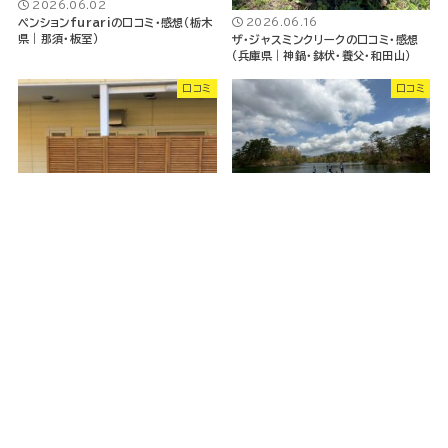
2026.06.02
2026.06.16
ペンションfurariの口コミ・感想（栃木
県｜那須・板室）
ザ・ジャスミンクリークの口コミ・感想
（兵庫県｜神鍋・鉢伏・養父・和田山）
口コミ
口コミ
2026.06.16
プチホテル フットルースの口コミ・感想
（福島県｜裏磐梯・磐梯高原）
2026.06.02
ワンちゃんと泊まる宿 ラハイナの口コ
ミ・感想（岡山県｜岡山・玉野・牛窓）
三重県
口コミ