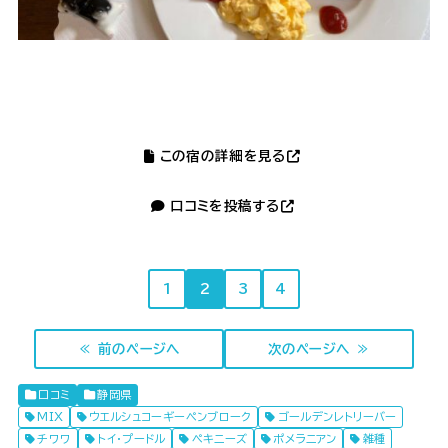
この宿の詳細を見る
口コミを投稿する
1
2
3
4
≪ 前のページへ
次のページへ ≫
口コミ
静岡県
MIX
ウエルシュコーギーペンブローク
ゴールデンレトリーバー
チワワ
トイ・プードル
ペキニーズ
ポメラニアン
雑種