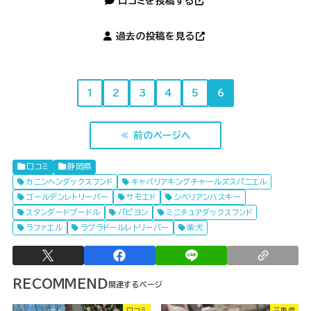
口コミを投稿する
過去の投稿を見る
1
2
3
4
5
6
≪ 前のページへ
口コミ
静岡県
カニンヘンダックスフンド
キャバリアキングチャールズスパニエル
ゴールデンレトリーバー
サモエド
シベリアンハスキー
スタンダードプードル
パピヨン
ミニチュアダックスフンド
ラファエル
ラブラドールレトリーバー
柴犬
RECOMMEND
口コミ
三重県