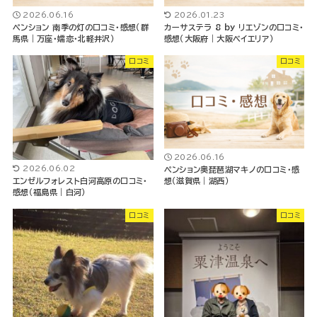
2026.06.16
2026.01.23
ペンション 南季の灯の口コミ・感想（群
カーサステラ 8 by リエゾンの口コミ・
馬県｜万座・嬬恋・北軽井沢）
感想（大阪府｜大阪ベイエリア）
口コミ
口コミ
2026.06.16
2026.06.02
ペンション奥琵琶湖マキノの口コミ・感
想（滋賀県｜湖西）
エンゼルフォレスト白河高原の口コミ・
感想（福島県｜白河）
口コミ
口コミ