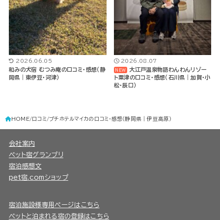
2026.06.05
2026.08.07
和みの犬宿 むつみ庵の口コミ・感想（静
大江戸温泉物語わんわんリゾー
岡県｜東伊豆・河津）
ト粟津の口コミ・感想（石川県｜加賀・小
松・辰口）
HOME
口コミ
プチホテルマイカの口コミ・感想（静岡県｜伊豆高原）
会社案内
ペット宿グランプリ
宿泊感想文
pet宿.comショップ
宿泊施設様専用ページはこちら
ペットと泊まれる宿の登録はこちら