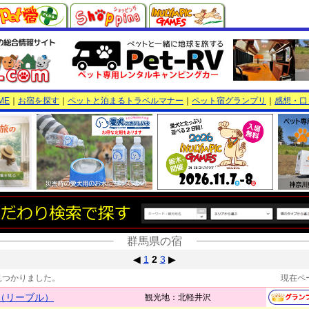
ME
｜
お宿を探す
｜
ペットと泊まるトラベルマナー
｜
ペット宿グランプリ
｜
感想・口
群馬県の宿
◀
1
2
3
▶
見つかりました。
現在ペ
e（リーブル）
観光地：北軽井沢