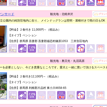
マンサード
観光地：北軽井沢
越国立公園内の純別荘地内に在り、 メインドッグランは照明・屋根付きで雨の日もOK
【料金】２食付き 11,000円～（税込み）
【タイプ】ペンション
【住所】群馬県 吾妻郡 吾妻郡嬬恋村鎌原1053 三井別荘地内
観光地：奥日光・丸沼高原
ーを必要としない、今どき貴重なところです。愛犬と一緒に寛いで頂けるスペース
【料金】２食付き
12,100
円～（税込み）
【タイプ】ペンション
【住所】群馬県 利根郡片品村 東小川4658-65