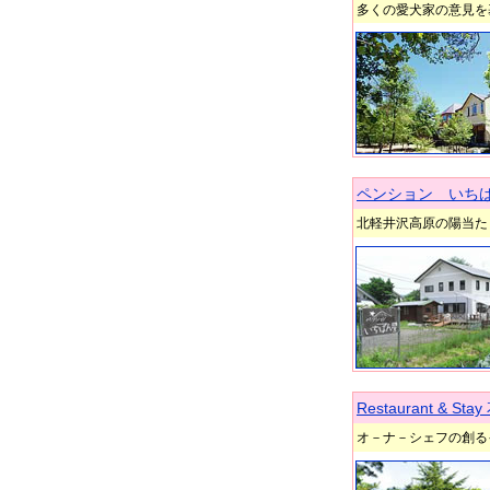
多くの愛犬家の意見を
ペンション いち
北軽井沢高原の陽当た
Restaurant & 
オ－ナ－シェフの創る