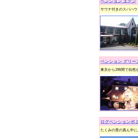
ペンション エデン
サウナ付きのスパハウ
ペンション グリー
東京から2時間で自然
ログペンションポ
たくみの里の真ん中に