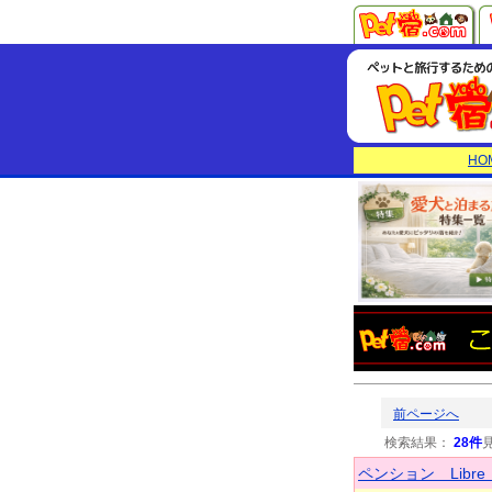
HO
前ページへ
検索結果：
28件
ペンション Libr