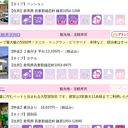
【タイプ】ペンション
【住所】群馬県 吾妻郡嬬恋村 鎌原1054-1268
 北軽井沢RIO
観光地：北軽井沢
ープ最大級の5500坪！テニス・ドッグラン・ビリヤード・卓球など、宿泊者はす
【料金】２食付き 平日
13,335
円～（税込み）
【タイプ】ホテル
【住所】群馬県吾妻郡嬬恋村1053-8975
ぽこ
観光地：北軽井沢
森に佇むペットと泊まれる大型貸別荘 です。寝室は3室最大11名様までご利用いた
【料金】素泊まり 16,637円～（税込み）
【タイプ】貸別荘
【住所】群馬県 吾妻郡嬬恋村 鎌原1053-12690