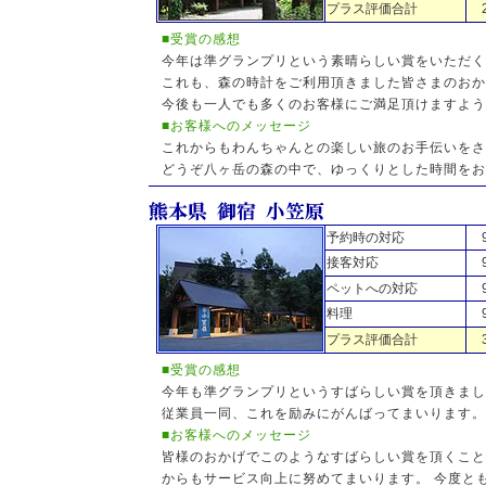
プラス評価合計
■受賞の感想
今年は準グランプリという素晴らしい賞をいただく
これも、森の時計をご利用頂きました皆さまのおか
今後も一人でも多くのお客様にご満足頂けますよう
■お客様へのメッセージ
これからもわんちゃんとの楽しい旅のお手伝いをさ
どうぞ八ヶ岳の森の中で、ゆっくりとした時間をお
予約時の対応
接客対応
ペットへの対応
料理
プラス評価合計
■受賞の感想
今年も準グランプリというすばらしい賞を頂きまし
従業員一同、これを励みにがんばってまいります。
■お客様へのメッセージ
皆様のおかげでこのようなすばらしい賞を頂くこと
からもサービス向上に努めてまいります。 今度と