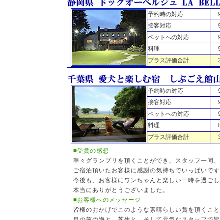
予約時の対応
接客対応
ペットへの対応
料理
プラス評価合計
予約時の対応
接客対応
ペットへの対応
料理
プラス評価合計
■受賞の感想
準々グランプリを頂くことができ、スタッフ一同、
ご宿泊頂いたお客様に感謝の気持ちでいっぱいです
今後も、お客様にワンちゃんと楽しい一時を過ごし
本当にありがとうございました。
■お客様へのメッセージ
皆様のおかげでこのような素晴らしい賞を頂くこと
目の前の海と、芝生と、そして元気なスタッフで皆