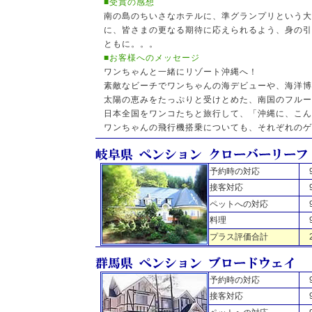
■受賞の感想
南の島のちいさなホテルに、準グランプリという大
に、皆さまの更なる期待に応えられるよう、身の引
ともに。。。
■お客様へのメッセージ
ワンちゃんと一緒にリゾート沖縄へ！
素敵なビーチでワンちゃんの海デビューや、海洋
太陽の恵みをたっぷりと受けとめた、南国のフルー
日本全国をワンコたちと旅行して、「沖縄に、こん
ワンちゃんの飛行機搭乗についても、それぞれのゲ
予約時の対応
接客対応
ペットへの対応
料理
プラス評価合計
予約時の対応
接客対応