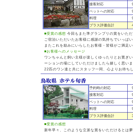
接客対応
ペットへの対応
料理
プラス評価合計
■受賞の感想
今回もまた準グランプリの賞をいただ
ご宿泊いただいたお客様に感謝の気持ちでいっぱい
またこれを励みにいらしたお客様・皆様がご満足い
■お客様へのメッセージ
ワンちゃんと飼い主様が楽しくゆったりとお寛ぎい
ーションの場にしていただけましたら嬉しく思いま
22匹のワン達と共にスタッフ一同、心よりお待ち
予約時の対応
接客対応
ペットへの対応
料理
プラス評価合計
■受賞の感想
新年早々、このような立派な賞をいただけるとは夢