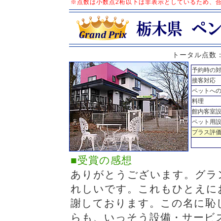
※点数は小数点2桁以下は非表示としているため、
トータル点数
予約時の
接客対応
ペットへ
料理
館内客室
ペット用
プラス評
■受賞の感想
ありがとうございます。グラ
れしいです。これもひとえに
謝しております。この名に恥
らも、いっそう設備・サービ