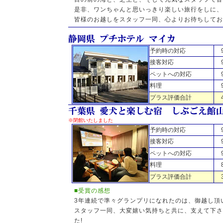
是非、ワンちゃんと思いっきり楽しい旅行をしに、
皆様のお越しをスタッフ一同、心よりお待ちしてお
予約時の対応
接客対応
ペットへの対応
料理
プラス評価合計
※閉館いたしました
予約時の対応
接客対応
ペットへの対応
料理
プラス評価合計
■受賞の感想
3年連続で準々グランプリになれたのは、御越し頂
スタッフ一同、大変嬉い気持ちと共に、支えて下さ
た!