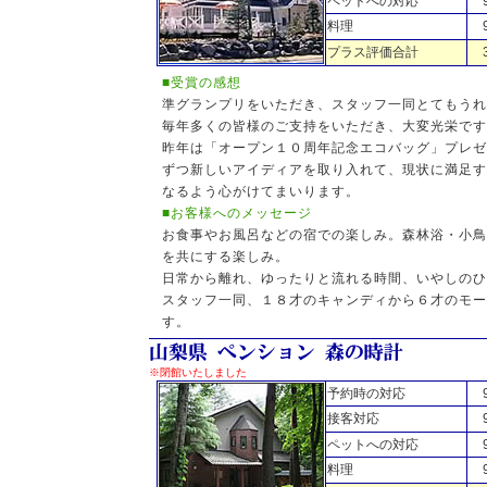
ペットへの対応
料理
プラス評価合計
■受賞の感想
準グランプリをいただき、スタッフ一同とてもうれ
毎年多くの皆様のご支持をいただき、大変光栄です
昨年は「オープン１０周年記念エコバッグ」プレゼ
ずつ新しいアイディアを取り入れて、現状に満足す
なるよう心がけてまいります。
■お客様へのメッセージ
お食事やお風呂などの宿での楽しみ。森林浴・小鳥
を共にする楽しみ。
日常から離れ、ゆったりと流れる時間、いやしのひ
スタッフ一同、１８才のキャンディから６才のモー
す。
※閉館いたしました
予約時の対応
接客対応
ペットへの対応
料理