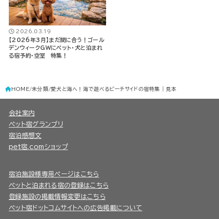
2026.03.19
【2026年3月】まだ間に合う！ゴール
デンウィークGWにペット・犬と泊まれ
る宿予約・空室 特集！
HOME
未分類
愛犬と海へ！海で遊べるビーチサイドの宿特集｜見本
会社案内
ペット宿グランプリ
宿泊感想文
pet宿.comショップ
宿泊施設様専用ページはこちら
ペットと泊まれる宿の登録はこちら
登録施設の掲載情報変更はこちら
ペット宿ドットコムサイトへの広告掲載について